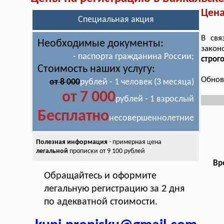
Цена
Специальная акция
В свя
Необходимые документы:
закон
- паспорта гражданина России;
строг
Стоимость наших услугу:
Обнов
от 8 000
рублей - 1 человек (3 месяца)
от 7 000
рублей - 1 взрослый
Бесплатно
несовершеннолетние
Полезная информация
- примерная цена
легальной
прописки от 9 100 рублей
Вр
Обращайтесь и оформите
легальную регистрацию за 2 дня
по адекватной стоимости.