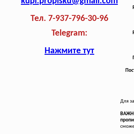
kupi.propisku@gmail.com
Тел. 7-937-796-30-96
Telegram:
Нажмите тут
Пос
Для з
ВАЖНО
пропи
сможе